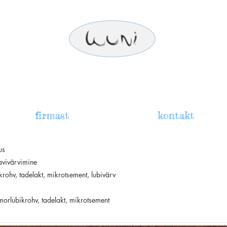
firmast
kontakt
us
avivärvimine
rohv, tadelakt, mikrotsement, lubivärv
rmorlubikrohv, tadelakt, mikrotsement