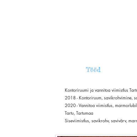
Tööd
Kontoriruumi ja vannitoa viimistlus Tart
2018 - Kontoriruum, savikrohvimine, s
2020 - Vannitoa viimistlus, marmorlubik
Tartu, Tartumaa
Siseviimistlus, savikrohv, savivärv, ma