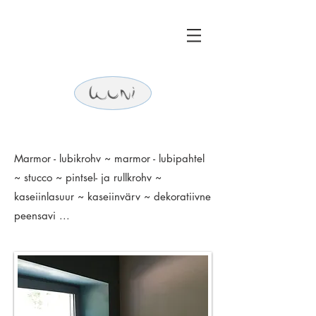
Marmor - lubikrohv ~ marmor - lubipahtel
~ stucco ~ pintsel- ja rullkrohv ~
kaseiinlasuur ~ kaseiinvärv ~ dekoratiivne
peensavi ...